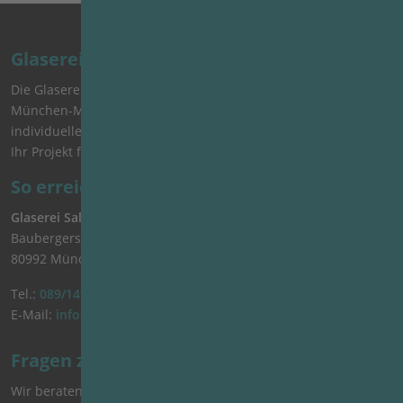
Glaserei Salzinger
Die Glaserei Salzinger steht für hochwertige Glasarbeiten in
München-Moosach. Ob Reparatur, Sonderanfertigung oder
individuelle Glaslösung – wir beraten persönlich und setzen
Ihr Projekt fachgerecht und zuverlässig um.
So erreichen Sie uns
Glaserei Salzinger GmbH & Co. KG
Baubergerstr. 3
80992 München
Tel.:
089/149 66 65
E-Mail:
info@glaserei-salzinger.de
Fragen zu Ihrem Glasprojekt?
Wir beraten Sie gerne persönlich.